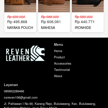
Rp 699.000
Rp 988.000
Rp 589.000
Rp 495.868
Rp 606.061
Rp 440.771
NAYAKA POUCH
MAHESA
IRONHIDE
MULTIBAG
POUCH
Menu
Home
Product
Accessories
Testimonial
About
Layanan
085852289466
csreven106@gmail.com
Jl. Pahlawan I No.90, Karang Rejo, Bululawang, Kec. Bululawang,
Kabupaten Malang, Jawa Timur 65171