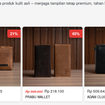
a produk kulit asli – menjaga tampilan tetap premium, tahan
21%
45%
45
Rp 218.100
Rp 509.64
Rp 398.000
PRABU WALLET
ADAM CLU