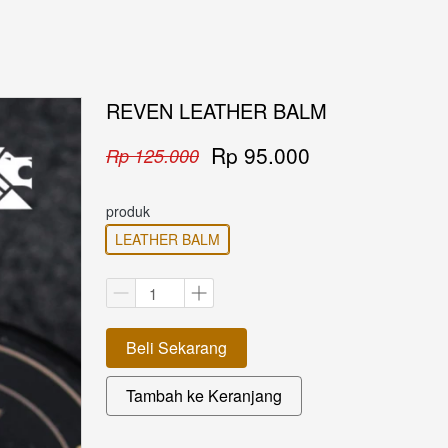
REVEN LEATHER BALM
Rp 95.000
Rp 125.000
produk
LEATHER BALM
Beli Sekarang
`
Tambah ke Keranjang
`