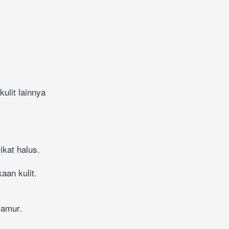
ulit lainnya
ikat halus.
an kulit.
jamur.