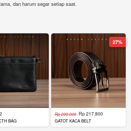
 lama, dan harum segar setiap saat.
27%
2
Rp 217.800
Rp 299.000
CTH BAG
GATOT KACA BELT