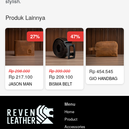
stylish.
Produk Lainnya
27%
47%
Rp 298.000
Rp 399.000
Rp 454.545
Rp 217.100
Rp 209.100
GIO HANDBAG
JASON MAN
BISMA BELT
WALLET
Menu
Home
Product
Accessories