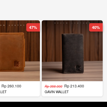
47%
40%
Rp 260.100
Rp 213.400
Rp 358.000
LLET
GAVIN WALLET