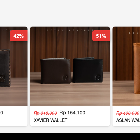
42%
51%
00
Rp 154.100
Rp 318.000
Rp 496.000
XAVIER WALLET
ASLAN WA