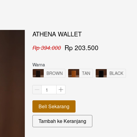
ATHENA WALLET
Rp 203.500
Rp 394.000
Warna
BROWN
TAN
BLACK
Beli Sekarang
`
Tambah ke Keranjang
`