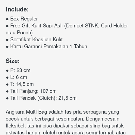
Include:
● Box Reguler
●
Free Gift Kulit Sapi Asli
 (Dompet STNK, Card Holder 
● Sertifikat Keaslian Kulit
● Kartu Garansi Pemakaian 1 Tahun
Size:
● P: 23 cm
● L: 6 cm
● T: 14,5 cm
● Tali Panjang: 107 cm
● Tali Pendek (Clutch): 21,5 cm
Angkara Multi Bag adalah tas pria serbaguna yang 
cocok untuk berbagai kesempatan. Dengan desain 
fleksibel, tas ini bisa dipakai sebagai sling bag untuk 
aktivitas harian, clutch untuk acara semi-formal, atau 