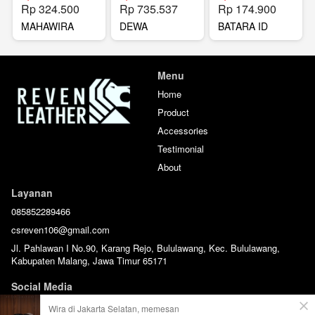
Rp 324.500
Rp 735.537
Rp 174.900
MAHAWIRA
DEWA
BATARA ID
MINIPOUCH
EXCLUSIVE
CARD
HANDBAG
Menu
Home
Product
Accessories
Testimonial
About
Layanan
085852289466
csreven106@gmail.com
Jl. Pahlawan I No.90, Karang Rejo, Bululawang, Kec. Bululawang,
Kabupaten Malang, Jawa Timur 65171
Social Media
Wira di Jakarta Selatan, memesan