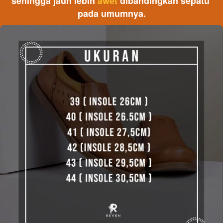
sehingga jauh lebih 
awet
 dibandingkan sepatu 
pada umumnya.