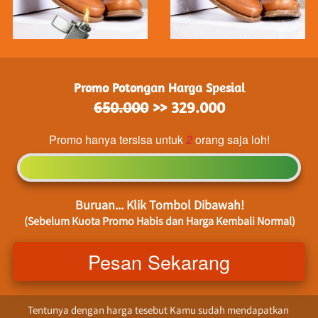
Promo Potongan Harga Spesial
650.000
 >> 329.000
Promo hanya tersisa untuk 
2
orang saja loh!
Buruan... Klik Tombol Dibawah!
(Sebelum Kuota Promo Habis dan Harga Kembali Normal)
Pesan Sekarang
`
Tentunya dengan harga tesebut Kamu sudah mendapatkan 