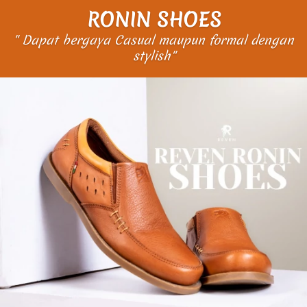
RONIN SHOES
" Dapat bergaya Casual maupun formal dengan 
stylish"