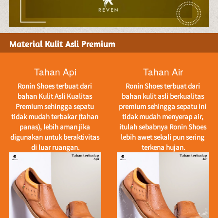
Material Kulit Asli Premium
Tahan Api
Tahan Air
Ronin Shoes terbuat dari 
Ronin Shoes terbuat dari 
bahan Kulit Asli Kualitas 
bahan kulit asli berkualitas 
Premium sehingga sepatu 
premium sehingga sepatu ini 
tidak mudah terbakar (tahan 
tidak mudah menyerap air, 
panas), lebih aman jika 
itulah sebabnya Ronin Shoes 
digunakan untuk beraktivitas 
lebih awet sekali pun sering 
di luar ruangan.
terkena hujan.