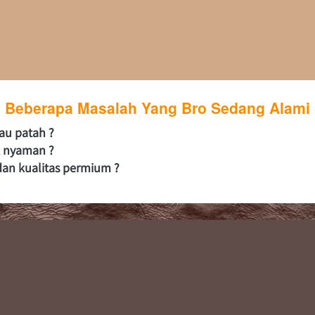
i Beberapa Masalah Yang Bro Sedang Alami 
au patah ?
k nyaman ?
dan kualitas permium ?