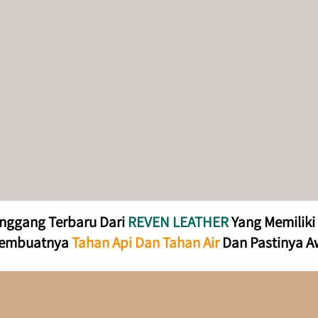
inggang Terbaru Dari 
REVEN LEATHER
 Yang Memiliki 
embuatnya 
Tahan Api Dan Tahan Air
 Dan Pastinya A