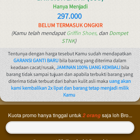
Hanya Menjadi
297.000 
BELUM TERMASUK ONGKIR
(Kamu telah mendapat 
Griffin Shoes,
dan 
Dompet 
STNK
)
Tentunya dengan harga tesebut Kamu sudah mendapatkan 
GARANSI GANTI BARU
 bila barang yang diterima dalam 
keadaan cacat/rusak, 
JAMINAN 100% UANG KEMBALI 
bila 
barang tidak sampai tujuan dan apabila terbukti barang yang 
diterima tidak terbuat dari bahan kulit asli maka 
uang akan 
kami kembalikan 2x lipat dan barang tetap menjadi milik 
Kamu
Kuota promo hanya tinggal untuk
2
 orang
saja loh Bro...