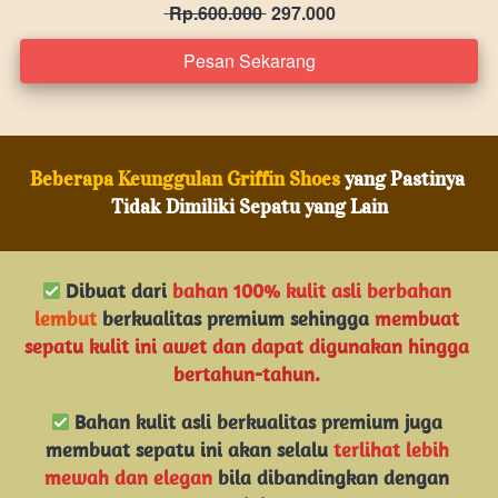
 Rp.600.000 
 297.000
Pesan Sekarang
`
Beberapa Keunggulan Griffin Shoes
 yang Pastinya 
Tidak Dimiliki Sepatu yang Lain
 Dibuat dari 
bahan 100% kulit asli berbahan 
lembut
 berkualitas premium sehingga 
membuat 
sepatu kulit ini awet dan dapat digunakan hingga 
bertahun-tahun. 
Bahan kulit asli berkualitas premium juga 
membuat sepatu ini akan selalu
 terlihat lebih 
mewah dan elegan
bila dibandingkan dengan 