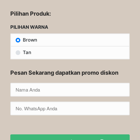
Pilihan Produk:
PILIHAN WARNA
Brown
Tan
Pesan Sekarang dapatkan promo diskon