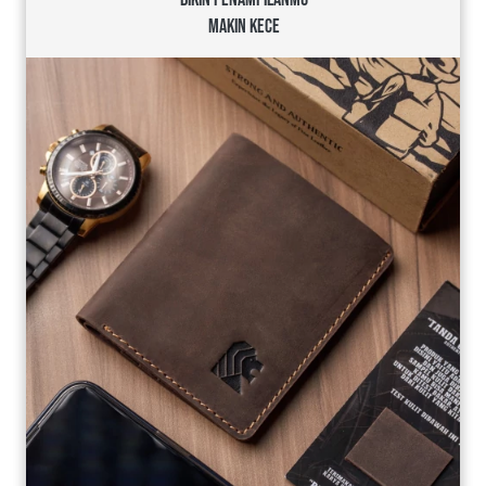
MAKIN KECE