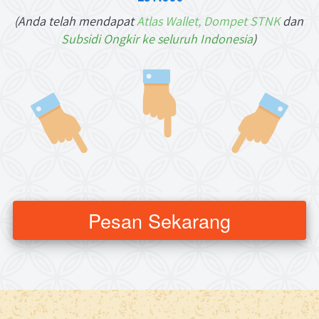
(Anda 
telah mendapat 
Atlas Wallet, Dompet STNK 
dan
Subsidi Ongkir ke seluruh Indonesia
)
Pesan Sekarang
`