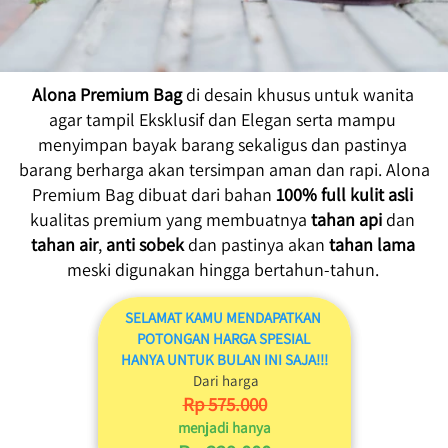
Alona Premium Bag
 di desain khusus untuk wanita 
agar tampil Eksklusif dan Elegan serta mampu 
menyimpan bayak barang sekaligus dan pastinya 
barang berharga akan tersimpan aman dan rapi. Alona 
Premium Bag dibuat dari bahan 
100% full kulit asli
kualitas premium yang membuatnya 
tahan api
 dan 
tahan air
, 
anti sobek
 dan pastinya akan 
tahan lama
meski digunakan hingga bertahun-tahun.
SELAMAT KAMU MENDAPATKAN 
POTONGAN HARGA SPESIAL 
HANYA UNTUK BULAN INI SAJA!!!
 Dari harga
Rp 575.000
menjadi hanya