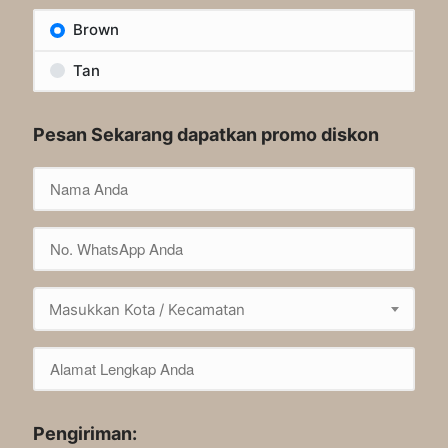
Brown
Tan
Pesan Sekarang dapatkan promo diskon
Masukkan Kota / Kecamatan
Pengiriman: