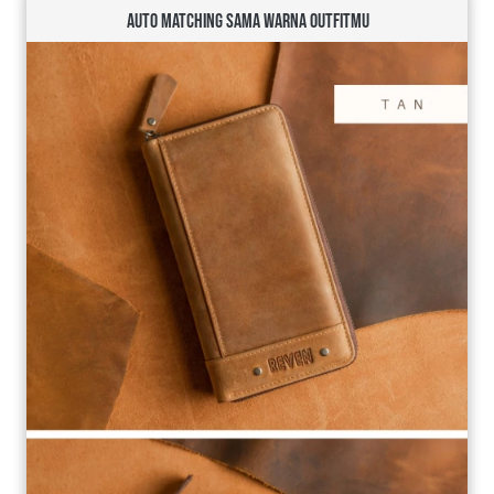
AUTO MATCHING SAMA WARNA OUTFITMU