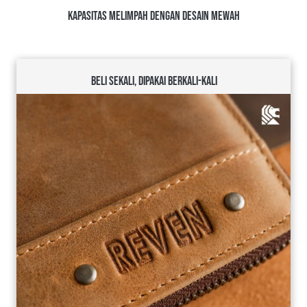
KAPASITAS MELIMPAH DENGAN DESAIN MEWAH
BELI SEKALI, DIPAKAI BERKALI-KALI