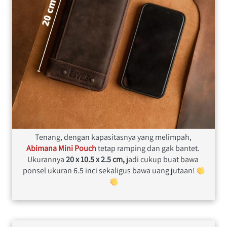
Tenang, dengan kapasitasnya yang melimpah, 
Abimana Mini Pouch
 tetap ramping dan gak bantet. 
Ukurannya 
20 x 10.5 x 2.5 cm,
 jadi c
ukup buat bawa 
ponsel ukuran 6.5 inci sekaligus bawa uang jutaan!