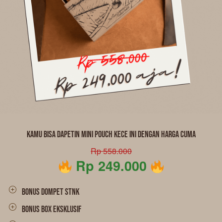
Kamu bisa dapetin MINI POUCH kece ini dengan harga cuma
Rp 558.000
Rp 249.000 
BONUS DOMPET STNK
BONUS BOX EKSKLUSIF