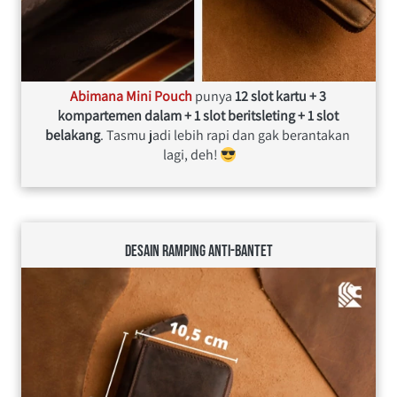
Abimana Mini Pouch
 punya 
12 slot kartu + 3 
kompartemen dalam + 1 slot beritsleting + 1 slot 
belakang
. Tasmu jadi lebih rapi dan gak berantakan 
lagi, deh! 
DESAIN RAMPING ANTI-BANTET