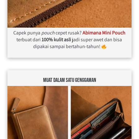
Capek punya 
pouch 
cepet rusak? 
Abimana Mini Pouch
terbuat dari 
100% kulit asli
 jadi super awet dan bisa 
dipakai sampai bertahun-tahun! 
MUAT DALAM SATU GENGGAMAN