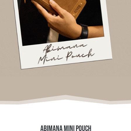
ABIMANA MINI POUCH