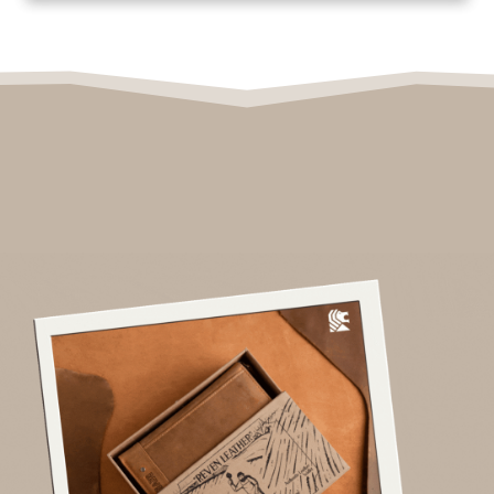
DISKON GEDE HARI INI AJA!